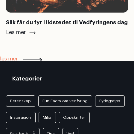
Slik får du fyr i ildstedet til Vedfyringens dag
Les mer
les mer
Kategorier
Beredskap
Fun Facts om vedfyring
Fyringstips
Inspirasjon
Miljø
Oppskrifter
Peis fra A – Å
Tips
Ved