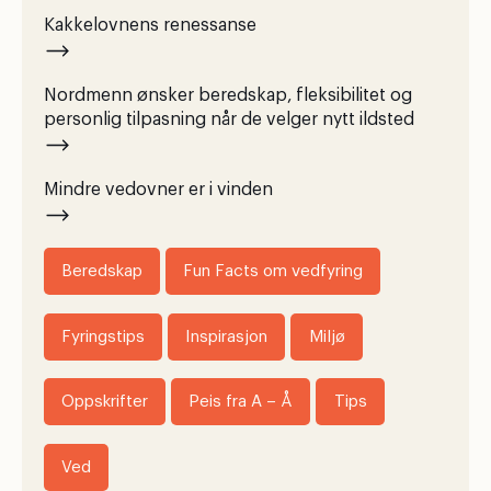
Kakkelovnens renessanse
Nordmenn ønsker beredskap, fleksibilitet og
personlig tilpasning når de velger nytt ildsted
Mindre vedovner er i vinden
Beredskap
Fun Facts om vedfyring
Fyringstips
Inspirasjon
Miljø
Oppskrifter
Peis fra A – Å
Tips
Ved