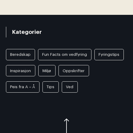
Kategorier
Beredskap
Fun Facts om vedfyring
Fyringstips
Inspirasjon
Miljø
Oppskrifter
Peis fra A – Å
Tips
Ved