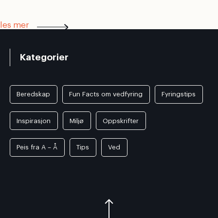
les mer
Kategorier
Beredskap
Fun Facts om vedfyring
Fyringstips
Inspirasjon
Miljø
Oppskrifter
Peis fra A – Å
Tips
Ved