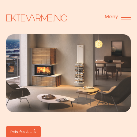
Meny
Peis fra A – Å