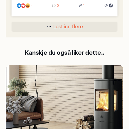
4
0
1
Last inn flere
Kanskje du også liker dette..