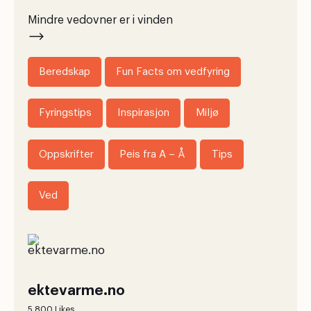
Mindre vedovner er i vinden
Beredskap
Fun Facts om vedfyring
Fyringstips
Inspirasjon
Miljø
Oppskrifter
Peis fra A – Å
Tips
Ved
ektevarme.no
5,800 Likes