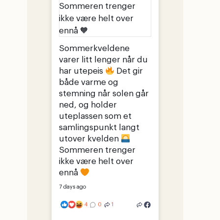
Sommerkveldene
varer litt lenger når du
har utepeis
Det gir
både varme og
stemning når solen går
ned, og holder
uteplassen som et
samlingspunkt langt
utover kvelden
Sommeren trenger
ikke være helt over
ennå
7 days ago
4
0
1