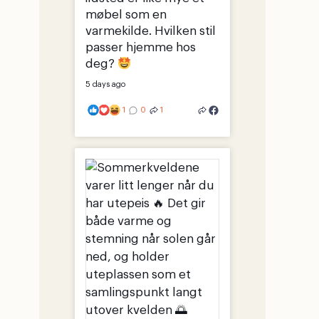
møbel som en
varmekilde. Hvilken stil
passer hjemme hos
deg?
5 days ago
1
0
1