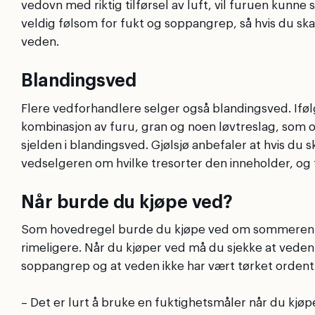
vedovn med riktig tilførsel av luft, vil furuen kunne
veldig følsom for fukt og soppangrep, så hvis du ska
veden.
Blandingsved
Flere vedforhandlere selger også blandingsved. Iføl
kombinasjon av furu, gran og noen løvtreslag, som os
sjelden i blandingsved. Gjølsjø anbefaler at hvis du s
vedselgeren om hvilke tresorter den inneholder, og
Når burde du kjøpe ved?
Som hovedregel burde du kjøpe ved om sommeren og
rimeligere. Når du kjøper ved må du sjekke at veden 
soppangrep og at veden ikke har vært tørket ordentl
– Det er lurt å bruke en fuktighetsmåler når du kjøpe