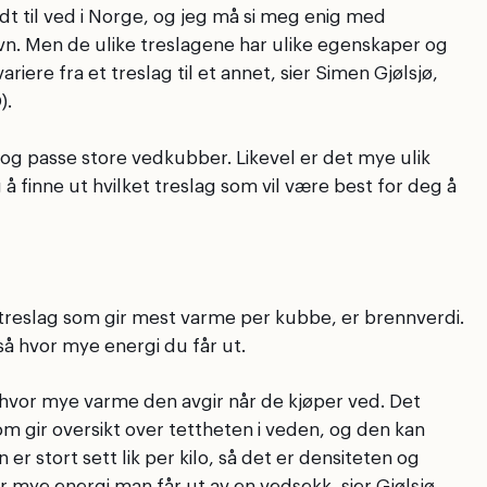
dt til ved i Norge, og jeg må si meg enig med
dovn. Men de ulike treslagene har ulike egenskaper og
riere fra et treslag til et annet, sier Simen Gjølsjø,
).
d og passe store vedkubber. Likevel er det mye ulik
 finne ut hvilket treslag som vil være best for deg å
 treslag som gir mest varme per kubbe, er brennverdi.
tså hvor mye energi du får ut.
g hvor mye varme den avgir når de kjøper ved. Det
m gir oversikt over tettheten i veden, og den kan
r stort sett lik per kilo, så det er densiteten og
 mye energi man får ut av en vedsekk, sier Gjølsjø.