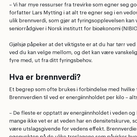
– Vi har mye ressurser fra trevirke som egner seg go
forfatter Lars Mytting i at alt tre egner seg i en ve
ulik brennverdi, som gjør at fyringsopplevelsen kan va
seniorrådgiver i Norsk institutt for bioøkonomi (NIBIO
Gjølsjø påpeker at det viktigste er at du har tørr ve
ved du kan velge mellom, og det kan være vanskelig å
fyre med, ut fra ditt fyringsbehov.
Hva er brennverdi?
Et begrep som ofte brukes i forbindelse med hvilke
Brennverdien til ved er energiinnholdet per kilo – al
– De fleste er opptatt av energiinnholdet i veden o
mange ikke vet er at veden har en densitetskurve, so
være utslagsgivende for vedens effekt. Brennverdien e
egenvekten på de ulike treslagene som påvirker hvor