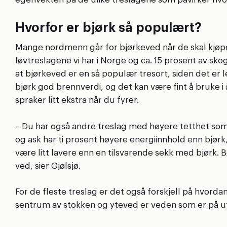
Hvorfor er bjørk så populært?
Mange nordmenn går for bjørkeved når de skal kjøpe 
løvtreslagene vi har i Norge og ca. 15 prosent av sko
at bjørkeved er en så populær tresort, siden det er le
bjørk god brennverdi, og det kan være fint å bruke i å
spraker litt ekstra når du fyrer.
– Du har også andre treslag med høyere tetthet som 
og ask har ti prosent høyere energiinnhold enn bjør
være litt lavere enn en tilsvarende sekk med bjørk.
ved, sier Gjølsjø.
For de fleste treslag er det også forskjell på hvord
sentrum av stokken og yteved er veden som er på u