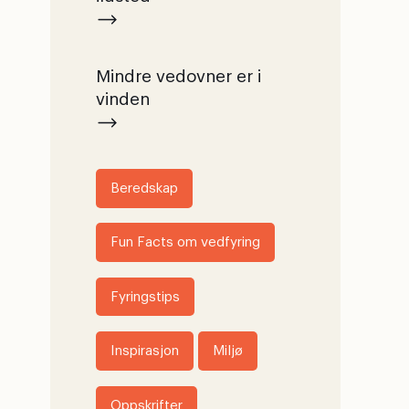
Mindre vedovner er i
vinden
Beredskap
Fun Facts om vedfyring
Fyringstips
Inspirasjon
Miljø
Oppskrifter