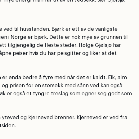
ved til husstanden. Bjørk er ett av de vanligste
gen i Norge er bjørk. Dette er nok mye av grunnen til
tt tilgjengelig de fleste steder. Ifølge Gjølsjø har
pne peiser hvis du har peisgitter og liker at det
er enda bedre å fyre med når det er kaldt. Eik, alm
k, og prisen for en storsekk med sånn ved kan også
 Bøk er også et tyngre treslag som egner seg godt som
an yteved og kjerneved brenner. Kjerneved er ved fra
tsiden.