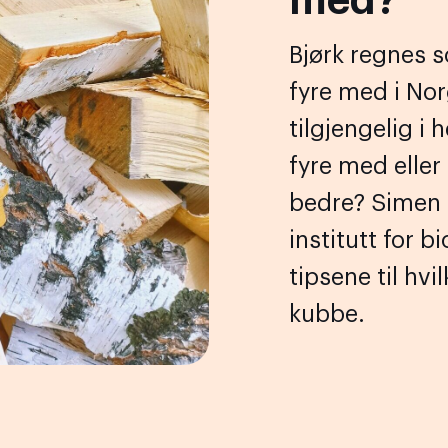
med?
Bjørk regnes 
fyre med i Nor
tilgjengelig i
fyre med eller
bedre? Simen G
institutt for 
tipsene til hv
kubbe.