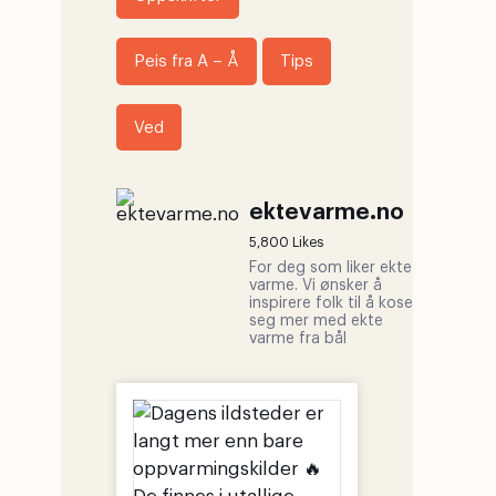
Peis fra A – Å
Tips
Ved
ektevarme.no
5,800 Likes
For deg som liker ekte
varme. Vi ønsker å
inspirere folk til å kose
seg mer med ekte
varme fra bål