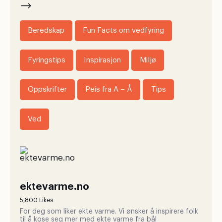
Beredskap
Fun Facts om vedfyring
Fyringstips
Inspirasjon
Miljø
Oppskrifter
Peis fra A – Å
Tips
Ved
ektevarme.no
5,800 Likes
For deg som liker ekte varme. Vi ønsker å inspirere folk
til å kose seg mer med ekte varme fra bål