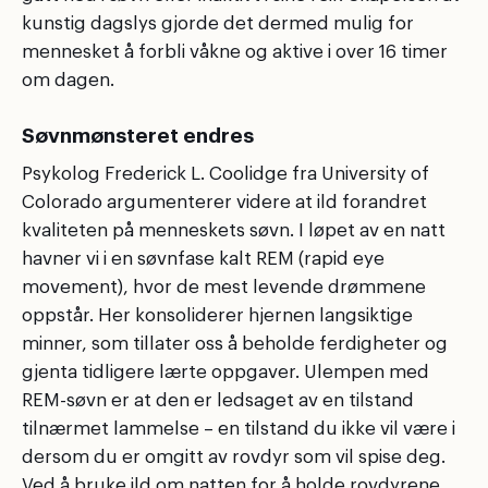
kunstig dagslys gjorde det dermed mulig for
mennesket å forbli våkne og aktive i over 16 timer
om dagen.
Søvnmønsteret endres
Psykolog Frederick L. Coolidge fra University of
Colorado argumenterer videre at ild forandret
kvaliteten på menneskets søvn. I løpet av en natt
havner vi i en søvnfase kalt REM (rapid eye
movement), hvor de mest levende drømmene
oppstår. Her konsoliderer hjernen langsiktige
minner, som tillater oss å beholde ferdigheter og
gjenta tidligere lærte oppgaver. Ulempen med
REM-søvn er at den er ledsaget av en tilstand
tilnærmet lammelse – en tilstand du ikke vil være i
dersom du er omgitt av rovdyr som vil spise deg.
Ved å bruke ild om natten for å holde rovdyrene