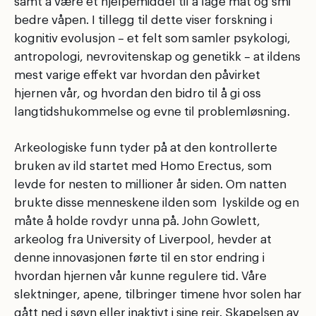
samt å være et hjelpemiddel til å lage mat og smi
bedre våpen. I tillegg til dette viser forskning i
kognitiv evolusjon – et felt som samler psykologi,
antropologi, nevrovitenskap og genetikk – at ildens
mest varige effekt var hvordan den påvirket
hjernen vår, og hvordan den bidro til å gi oss
langtidshukommelse og evne til problemløsning.
Arkeologiske funn tyder på at den kontrollerte
bruken av ild startet med Homo Erectus, som
levde for nesten to millioner år siden. Om natten
brukte disse menneskene ilden som lyskilde og en
måte å holde rovdyr unna på. John Gowlett,
arkeolog fra University of Liverpool, hevder at
denne innovasjonen førte til en stor endring i
hvordan hjernen vår kunne regulere tid. Våre
slektninger, apene, tilbringer timene hvor solen har
gått ned i søvn eller inaktivt i sine reir. Skapelsen av