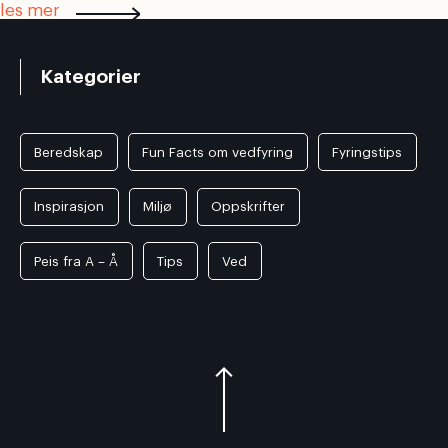
les mer
Kategorier
Beredskap
Fun Facts om vedfyring
Fyringstips
Inspirasjon
Miljø
Oppskrifter
Peis fra A – Å
Tips
Ved