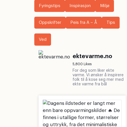
Fyringstips
Inspirasjon
Miljø
Oppskrifter
Peis fra A – Å
Tips
Ved
ektevarme.no
5,800 Likes
For deg som liker ekte
varme. Vi ønsker å inspirere
folk til å kose seg mer med
ekte varme fra bål