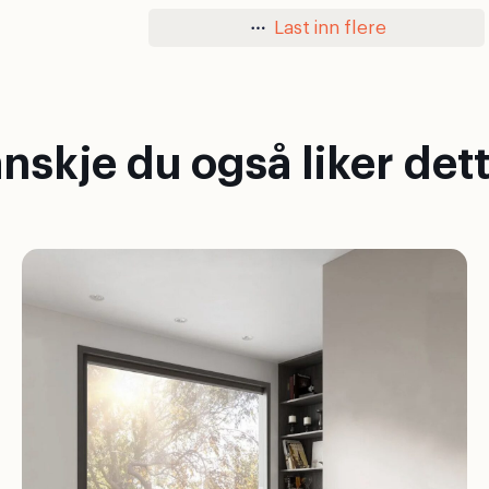
Last inn flere
nskje du også liker dett