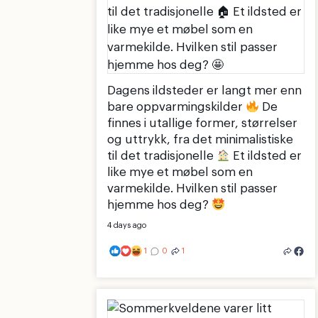
Dagens ildsteder er langt mer enn
bare oppvarmingskilder
De
finnes i utallige former, størrelser
og uttrykk, fra det minimalistiske
til det tradisjonelle
Et ildsted er
like mye et møbel som en
varmekilde. Hvilken stil passer
hjemme hos deg?
4 days ago
1
0
1