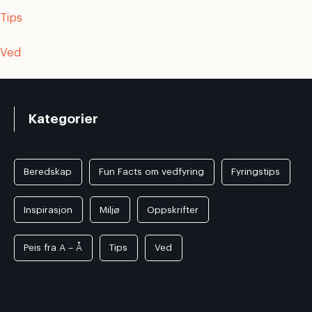
Tips
Ved
Kategorier
Beredskap
Fun Facts om vedfyring
Fyringstips
Inspirasjon
Miljø
Oppskrifter
Peis fra A – Å
Tips
Ved