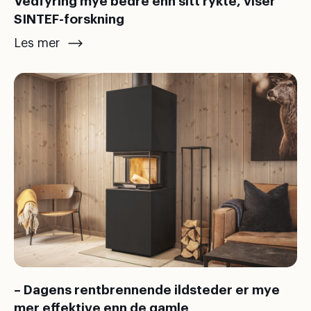
Vedfyring mye bedre enn sitt rykte, viser
SINTEF-forskning
Les mer
– Dagens rentbrennende ildsteder er mye
mer effektive enn de gamle