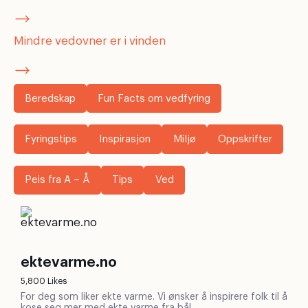
Mindre vedovner er i vinden
Beredskap
Fun Facts om vedfyring
Fyringstips
Inspirasjon
Miljø
Oppskrifter
Peis fra A – Å
Tips
Ved
ektevarme.no
5,800 Likes
For deg som liker ekte varme. Vi ønsker å inspirere folk til å