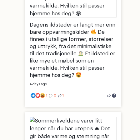
Dagens ildsteder er langt mer enn
bare oppvarmingskilder
De
finnes i utallige former, størrelser
og uttrykk, fra det minimalistiske
til det tradisjonelle
Et ildsted er
like mye et møbel som en
varmekilde. Hvilken stil passer
hjemme hos deg?
4 days ago
1
0
1