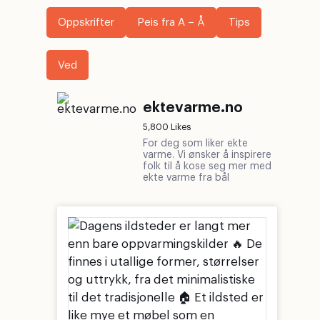
Oppskrifter
Peis fra A – Å
Tips
Ved
ektevarme.no
5,800 Likes
For deg som liker ekte
varme. Vi ønsker å inspirere
folk til å kose seg mer med
ekte varme fra bål