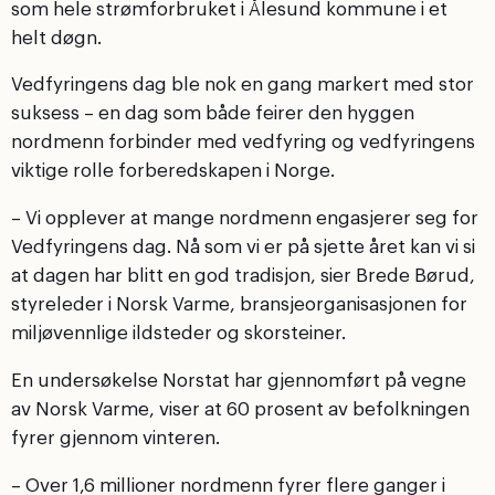
som hele strømforbruket i Ålesund kommune i et
helt døgn.
Vedfyringens dag ble nok en gang markert med stor
suksess – en dag som både feirer den hyggen
nordmenn forbinder med vedfyring og vedfyringens
viktige rolle forberedskapen i Norge.
– Vi opplever at mange nordmenn engasjerer seg for
Vedfyringens dag. Nå som vi er på sjette året kan vi si
at dagen har blitt en god tradisjon, sier Brede Børud,
styreleder i Norsk Varme, bransjeorganisasjonen for
miljøvennlige ildsteder og skorsteiner.
En undersøkelse Norstat har gjennomført på vegne
av Norsk Varme, viser at 60 prosent av befolkningen
fyrer gjennom vinteren.
– Over 1,6 millioner nordmenn fyrer flere ganger i