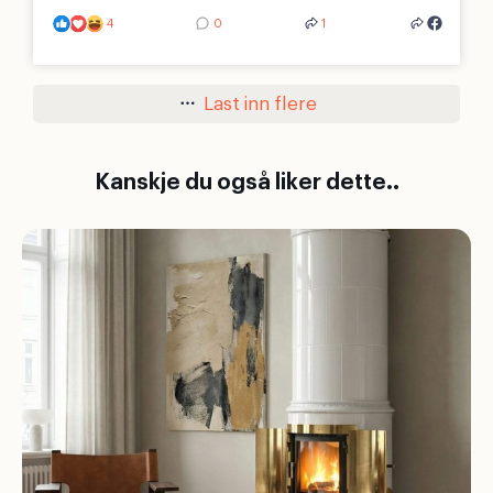
4
0
1
Last inn flere
Kanskje du også liker dette..