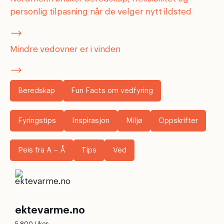
personlig tilpasning når de velger nytt ildsted
Mindre vedovner er i vinden
Beredskap
Fun Facts om vedfyring
Fyringstips
Inspirasjon
Miljø
Oppskrifter
Peis fra A – Å
Tips
Ved
ektevarme.no
5,800 Likes