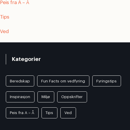
Peis fra A – Å
Tips
Ved
Kategorier
Beredskap
Fun Facts om vedfyring
Fyringstips
Inspirasjon
Miljø
Oppskrifter
Peis fra A – Å
Tips
Ved