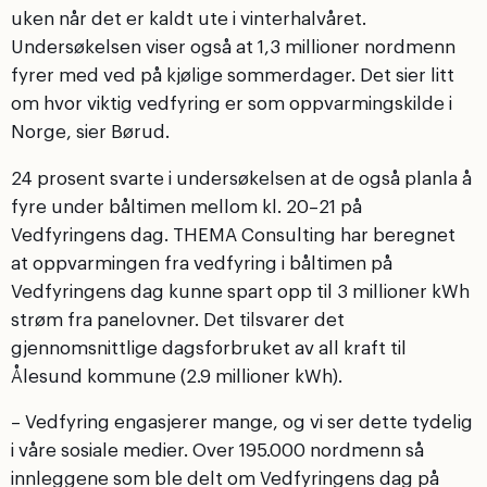
uken når det er kaldt ute i vinterhalvåret.
Undersøkelsen viser også at 1,3 millioner nordmenn
fyrer med ved på kjølige sommerdager. Det sier litt
om hvor viktig vedfyring er som oppvarmingskilde i
Norge, sier Børud.
24 prosent svarte i undersøkelsen at de også planla å
fyre under båltimen mellom kl. 20–21 på
Vedfyringens dag. THEMA Consulting har beregnet
at oppvarmingen fra vedfyring i båltimen på
Vedfyringens dag kunne spart opp til 3 millioner kWh
strøm fra panelovner. Det tilsvarer det
gjennomsnittlige dagsforbruket av all kraft til
Ålesund kommune (2.9 millioner kWh).
– Vedfyring engasjerer mange, og vi ser dette tydelig
i våre sosiale medier. Over 195.000 nordmenn så
innleggene som ble delt om Vedfyringens dag på