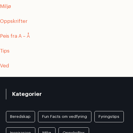
Miljø
Oppskrifter
Peis fra A – Å
Tips
Ved
Kategorier
Beredskap
Fun Facts om vedfyring
Fyringstips
Inspirasjon
Miljø
Oppskrifter