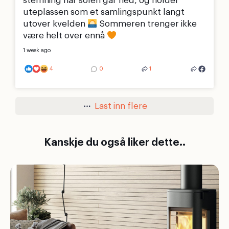
stemning når solen går ned, og holder
uteplassen som et samlingspunkt langt
utover kvelden
Sommeren trenger ikke
være helt over ennå
1 week ago
4
0
1
Last inn flere
Kanskje du også liker dette..