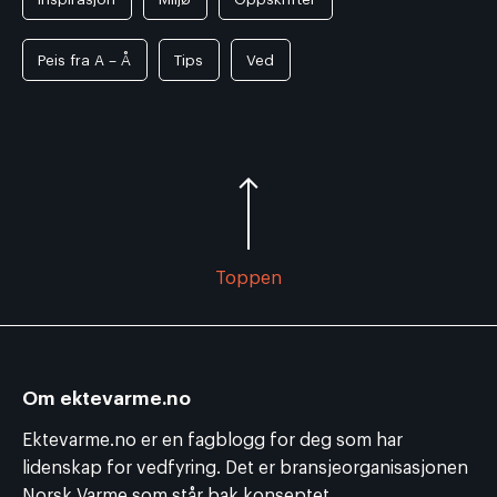
Peis fra A – Å
Tips
Ved
Toppen
Om ektevarme.no
Ektevarme.no er en fagblogg for deg som har
lidenskap for vedfyring. Det er bransjeorganisasjonen
Norsk Varme som står bak konseptet