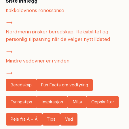
Siste innlegg
Kakkelovnens renessanse
Nordmenn ønsker beredskap, fleksibilitet og
personlig tilpasning når de velger nytt ildsted
Mindre vedovner er i vinden
Beredskap
Fun Facts om vedfyring
Fyringstips
Inspirasjon
Miljø
Oppskrifter
Peis fra A – Å
Tips
Ved