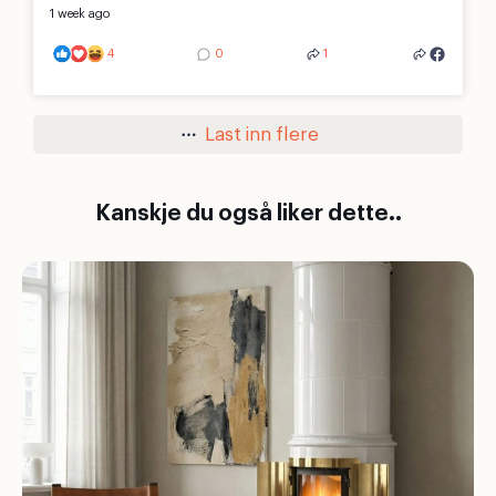
1 week ago
4
0
1
Last inn flere
Kanskje du også liker dette..