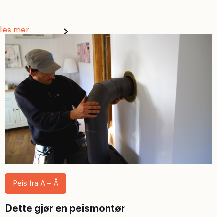
les mer
Peis fra A – Å
Dette gjør en peismontør