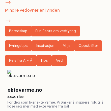
Mindre vedovner er i vinden
Beredskap
Fun Facts om vedfyring
Fyringstips
Inspirasjon
Miljø
Oppskrifter
Peis fra A – Å
Tips
Ved
ektevarme.no
5,800 Likes
For deg som liker ekte varme. Vi ønsker å inspirere folk til å
kose seg mer med ekte varme fra bål