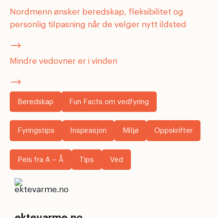
Nordmenn ønsker beredskap, fleksibilitet og
personlig tilpasning når de velger nytt ildsted
Mindre vedovner er i vinden
Beredskap
Fun Facts om vedfyring
Fyringstips
Inspirasjon
Miljø
Oppskrifter
Peis fra A – Å
Tips
Ved