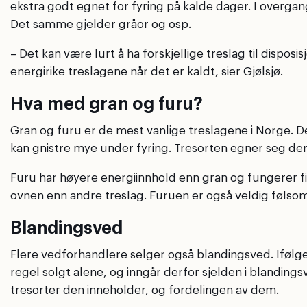
ekstra godt egnet for fyring på kalde dager. I overgang
Det samme gjelder gråor og osp.
– Det kan være lurt å ha forskjellige treslag til dispo
energirike treslagene når det er kaldt, sier Gjølsjø.
Hva med gran og furu?
Gran og furu er de mest vanlige treslagene i Norge. D
kan gnistre mye under fyring. Tresorten egner seg derfo
Furu har høyere energiinnhold enn gran og fungerer fin
ovnen enn andre treslag. Furuen er også veldig følsom 
Blandingsved
Flere vedforhandlere selger også blandingsved. Ifølge
regel solgt alene, og inngår derfor sjelden i blandings
tresorter den inneholder, og fordelingen av dem.