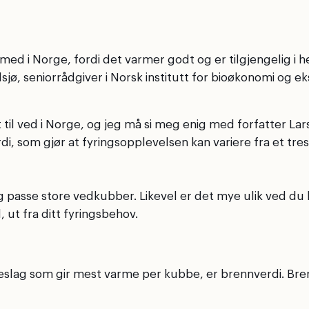
ed i Norge, fordi det varmer godt og er tilgjengelig i h
, seniorrådgiver i Norsk institutt for bioøkonomi og eksp
til ved i Norge, og jeg må si meg enig med forfatter Lars
, som gjør at fyringsopplevelsen kan variere fra et tresla
 og passe store vedkubber. Likevel er det mye ulik ved d
 ut fra ditt fyringsbehov.
slag som gir mest varme per kubbe, er brennverdi. Brennv