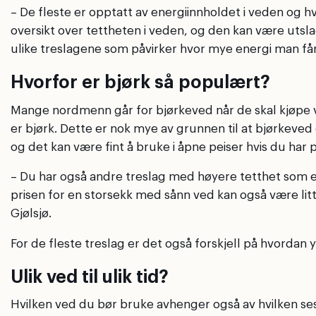
– De fleste er opptatt av energiinnholdet i veden og 
oversikt over tettheten i veden, og den kan være utsla
ulike treslagene som påvirker hvor mye energi man får 
Hvorfor er bjørk så populært?
Mange nordmenn går for bjørkeved når de skal kjøpe ved
er bjørk. Dette er nok mye av grunnen til at bjørkeved e
og det kan være fint å bruke i åpne peiser hvis du har pe
– Du har også andre treslag med høyere tetthet som er
prisen for en storsekk med sånn ved kan også være lit
Gjølsjø.
For de fleste treslag er det også forskjell på hvorda
Ulik ved til ulik tid?
Hvilken ved du bør bruke avhenger også av hvilken ses