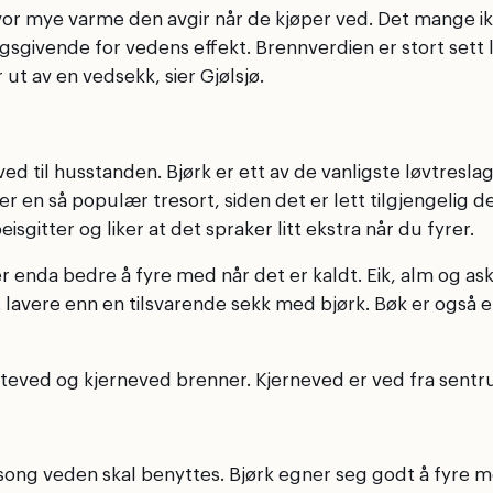
hvor mye varme den avgir når de kjøper ved. Det mange ik
gsgivende for vedens effekt. Brennverdien er stort sett l
ut av en vedsekk, sier Gjølsjø.
 til husstanden. Bjørk er ett av de vanligste løvtreslag
r en så populær tresort, siden det er lett tilgjengelig de
isgitter og liker at det spraker litt ekstra når du fyrer.
 enda bedre å fyre med når det er kaldt. Eik, alm og ask
t lavere enn en tilsvarende sekk med bjørk. Bøk er også 
n yteved og kjerneved brenner. Kjerneved er ved fra sent
ong veden skal benyttes. Bjørk egner seg godt å fyre med