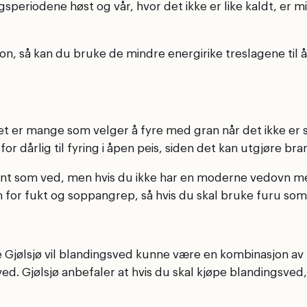
speriodene høst og vår, hvor det ikke er like kaldt, er m
sisjon, så kan du bruke de mindre energirike treslagene t
et er mange som velger å fyre med gran når det ikke er s
r dårlig til fyring i åpen peis, siden det kan utgjøre bra
t som ved, men hvis du ikke har en moderne vedovn med ri
for fukt og soppangrep, så hvis du skal bruke furu som v
 Gjølsjø vil blandingsved kunne være en kombinasjon av f
ved. Gjølsjø anbefaler at hvis du skal kjøpe blandingsved