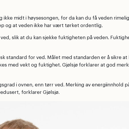
e midt i høysesongen, for da kan du få veden rimeliger
p og at veden ikke har vært tørket ordentlig.
 ved, slik at du kan sjekke fuktigheten på veden. Fuktig
rsk standard for ved. Målet med standarden er å sikre a
es med vekt og fuktighet. Gjølsjø forklarer at god merk
ingsgrad i ovnen, enn tørr ved. Merking av energiinnhold
edusert, forklarer Gjølsjø.